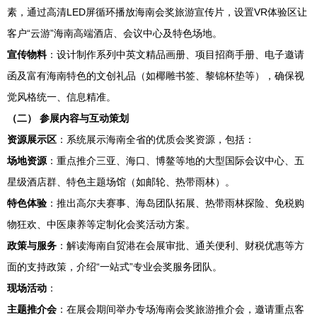
素，通过高清LED屏循环播放海南会奖旅游宣传片，设置VR体验区让
客户“云游”海南高端酒店、会议中心及特色场地。
宣传物料
：设计制作系列中英文精品画册、项目招商手册、电子邀请
函及富有海南特色的文创礼品（如椰雕书签、黎锦杯垫等），确保视
觉风格统一、信息精准。
（二） 参展内容与互动策划
资源展示区
：系统展示海南全省的优质会奖资源，包括：
场地资源
：重点推介三亚、海口、博鳌等地的大型国际会议中心、五
星级酒店群、特色主题场馆（如邮轮、热带雨林）。
特色体验
：推出高尔夫赛事、海岛团队拓展、热带雨林探险、免税购
物狂欢、中医康养等定制化会奖活动方案。
政策与服务
：解读海南自贸港在会展审批、通关便利、财税优惠等方
面的支持政策，介绍“一站式”专业会奖服务团队。
现场活动
：
主题推介会
：在展会期间举办专场海南会奖旅游推介会，邀请重点客