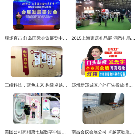
现场直击 红岛国际会议展览中心会展发展研讨会在京举办，聚焦企业形象策划创新路径
2015上海家居礼品展 洞悉礼品行业新风向与展览服务解析
三维科技，蓝色未来 构建卓越企业形象的视觉之墙
郑州新郑城区户外广告投放指南 价格咨询与效果解析
美图公司亮相第七届数字中国建设峰会，AI创新成果引领行业新篇章
南昌会议会展公司 卓越茶歇服务与企业形象策划的完美融合